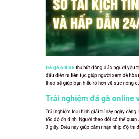
Đá gà online
thu hút đông đảo người yêu th
đấu diễn ra liên tục giúp người xem dễ hòa 
theo sẽ giúp bạn hiểu rõ hơn về sức nóng của
Trải nghiệm đá gà online
Trải nghiệm loại hình giải trí này ngày càng
tốc độ ổn định. Người theo dõi có thể quan 
3 giây. Điều này giúp cảm nhận nhịp độ thi 