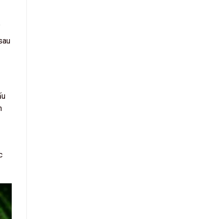
 sau
ấu
n
c