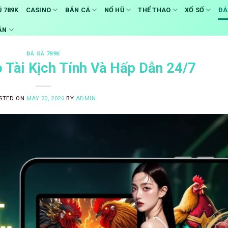
 789K
CASINO
BẮN CÁ
NỔ HŨ
THỂ THAO
XỔ SỐ
ĐÁ
ẪN
ĐÁ GÀ 789K
o Tài Kịch Tính Và Hấp Dẫn 24/7
STED ON
MAY 20, 2026
BY
ADMIN