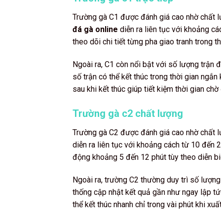
Trường gà C1 được đánh giá cao nhờ chất lư
đá gà online
diễn ra liên tục với khoảng cá
theo dõi chi tiết từng pha giao tranh trong th
Ngoài ra, C1 còn nổi bật với số lượng trận
số trận có thể kết thúc trong thời gian ngắn
sau khi kết thúc giúp tiết kiệm thời gian chờ
Trường gà c2 chất lượng
Trường gà C2 được đánh giá cao nhờ chất lư
diễn ra liên tục với khoảng cách từ 10 đến 2
động khoảng 5 đến 12 phút tùy theo diễn biế
Ngoài ra, trường C2 thường duy trì số lượng
thống cập nhật kết quả gần như ngay lập tức
thể kết thúc nhanh chỉ trong vài phút khi xuấ