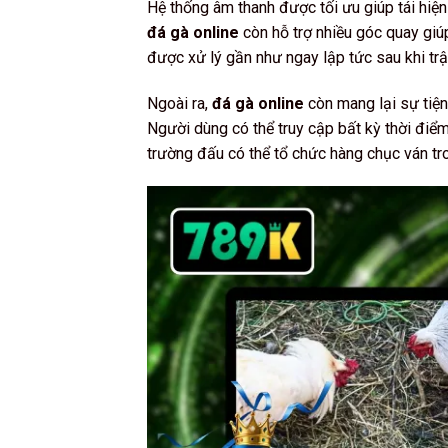
Hệ thống âm thanh được tối ưu giúp tái hiện
đá gà online
còn hỗ trợ nhiều góc quay giúp
được xử lý gần như ngay lập tức sau khi trậ
Ngoài ra,
đá gà online
còn mang lại sự tiện 
Người dùng có thể truy cập bất kỳ thời điểm
trường đấu có thể tổ chức hàng chục ván tro