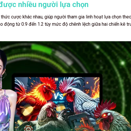
 được nhiều người lựa chọn
 thức cược khác nhau, giúp người tham gia linh hoạt lựa chọn the
o động từ 0.9 đến 1.2 tùy mức độ chênh lệch giữa hai chiến kê t