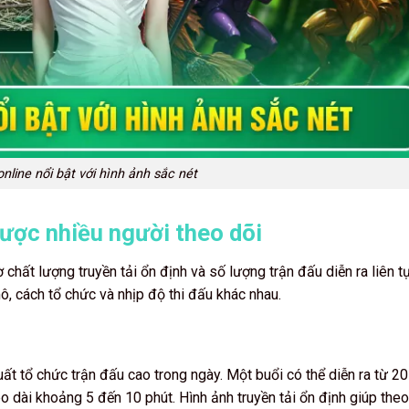
nline nổi bật với hình ảnh sắc nét
ược nhiều người theo dõi
chất lượng truyền tải ổn định và số lượng trận đấu diễn ra liên tụ
 cách tổ chức và nhịp độ thi đấu khác nhau.
t tổ chức trận đấu cao trong ngày. Một buổi có thể diễn ra từ 20
éo dài khoảng 5 đến 10 phút. Hình ảnh truyền tải ổn định giúp theo