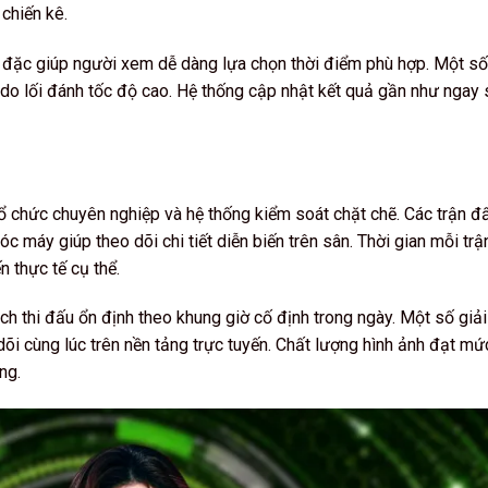
 chiến kê.
ày đặc giúp người xem dễ dàng lựa chọn thời điểm phù hợp. Một số
út do lối đánh tốc độ cao. Hệ thống cập nhật kết quả gần như ngay
ổ chức chuyên nghiệp và hệ thống kiểm soát chặt chẽ. Các trận đ
c máy giúp theo dõi chi tiết diễn biến trên sân. Thời gian mỗi trậ
n thực tế cụ thể.
ịch thi đấu ổn định theo khung giờ cố định trong ngày. Một số giải
 dõi cùng lúc trên nền tảng trực tuyến. Chất lượng hình ảnh đạt mứ
ọng.