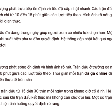
ợng phát trực tiếp ổn định và tốc độ cập nhật nhanh. Các trận đấ
ch chỉ từ 10 đến 15 phút giữa các lượt tiếp theo. Hình ảnh rõ nét g
ời gian thực.
 đấu đa dạng trong ngày giúp người xem có nhiều lựa chọn hơn. Mộ
 khi xuất hiện pha ra đòn quyết định. Hệ thống cập nhật kết quả ng
 đợi.
ợng phát sóng ổn định và hình ảnh rõ nét. Trận đấu ở trường gà 
0 phút giữa các lượt tiếp theo. Thời gian mỗi trận
đá gà online
d
n thực tế trên sân.
 trận đấu từ 15 đến 30 trận mỗi ngày trong khung giờ cố định. Hệ
 sau khi trận đấu kết thúc mà không cần chờ đợi lâu. Một số trận
t hiện tình huống quyết định rõ ràng.