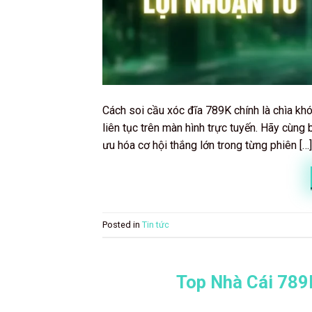
Cách soi cầu xóc đĩa 789K chính là chìa kh
liên tục trên màn hình trực tuyến. Hãy cùn
ưu hóa cơ hội thắng lớn trong từng phiên […]
Posted in
Tin tức
Top Nhà Cái 789K