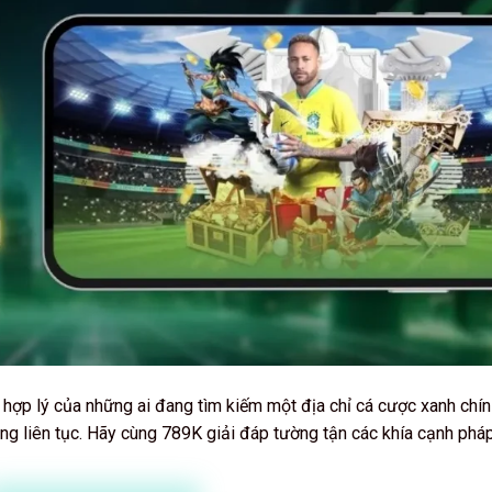
 hợp lý của những ai đang tìm kiếm một địa chỉ cá cược xanh chín
ng liên tục. Hãy cùng 789K giải đáp tường tận các khía cạnh pháp