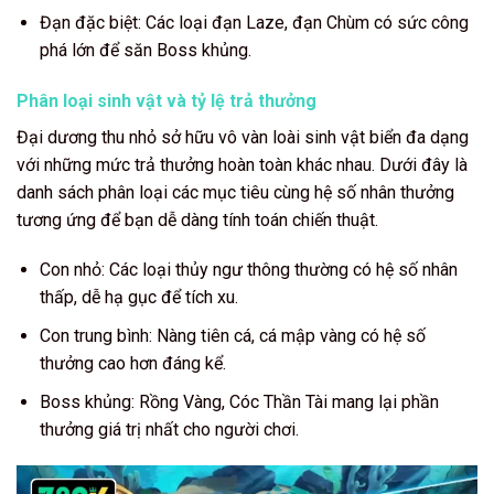
Đạn đặc biệt: Các loại đạn Laze, đạn Chùm có sức công
phá lớn để săn Boss khủng.
Phân loại sinh vật và tỷ lệ trả thưởng
Đại dương thu nhỏ sở hữu vô vàn loài sinh vật biển đa dạng
với những mức trả thưởng hoàn toàn khác nhau. Dưới đây là
danh sách phân loại các mục tiêu cùng hệ số nhân thưởng
tương ứng để bạn dễ dàng tính toán chiến thuật.
Con nhỏ: Các loại thủy ngư thông thường có hệ số nhân
thấp, dễ hạ gục để tích xu.
Con trung bình: Nàng tiên cá, cá mập vàng có hệ số
thưởng cao hơn đáng kể.
Boss khủng: Rồng Vàng, Cóc Thần Tài mang lại phần
thưởng giá trị nhất cho người chơi.