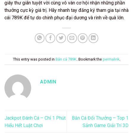
giây thư giãn tuyệt vời cùng vô vàn cơ hội nhận những phần
thưởng cực kỳ giá trị. Hãy nhanh tay đăng ký tham gia tại nhà
cái 789K để tự do chinh phục đại dương và rinh về quà lớn.
This entry was posted in
Bắn cá 789K
. Bookmark the
permalink
.
ADMIN
Jackpot Đánh Cá – Chỉ 1 Phút
Bắn Cá Đổi Thưởng – Top 1
Hiểu Hết Luật Chơi
Sảnh Game Giải Trí 3D