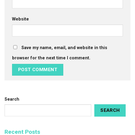
Website
Save my name, email, and website in this
browser for the next time I comment.
Search
SEARCH
Recent Posts