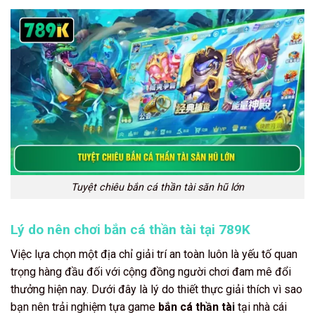
Tuyệt chiêu bắn cá thần tài săn hũ lớn
Lý do nên chơi bắn cá thần tài tại 789K
Việc lựa chọn một địa chỉ giải trí an toàn luôn là yếu tố quan
trọng hàng đầu đối với cộng đồng người chơi đam mê đổi
thưởng hiện nay. Dưới đây là lý do thiết thực giải thích vì sao
bạn nên trải nghiệm tựa game
bắn cá thần tài
tại nhà cái