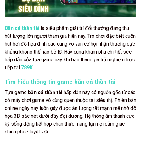
Bắn cá thần tài
là siêu phẩm giải trí đổi thưởng đang thu
hút lượng lớn người tham gia hiện nay. Trò chơi đặc biệt cuốn
hút bởi đồ họa đỉnh cao cùng vô vàn cơ hội nhận thưởng cực
khủng không thể nào bỏ lỡ. Hãy cùng khám phá chi tiết sức
hấp dẫn của tựa game này khi bạn tham gia trải nghiệm trực
tiếp tại
789K
.
Tìm hiểu thông tin game bắn cá thần tài
Tựa game
bắn cá thần tài
hấp dẫn này có nguồn gốc từ các
cỗ máy chơi game vô cùng quen thuộc tại siêu thị. Phiên bản
online ngày nay luôn gây được ấn tượng rất mạnh mẽ nhờ đồ
họa 3D sắc nét dưới đáy đại dương. Hệ thống âm thanh cực
kỳ sống động kết hợp chân thực mang lại mọi cảm giác
chinh phục tuyệt vời.