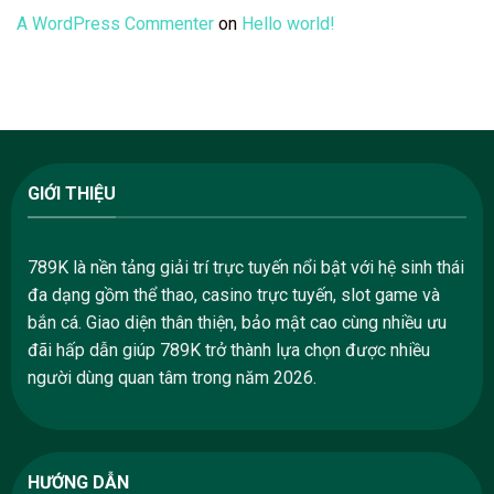
A WordPress Commenter
on
Hello world!
GIỚI THIỆU
789K
là nền tảng giải trí trực tuyến nổi bật với hệ sinh thái
đa dạng gồm thể thao, casino trực tuyến, slot game và
bắn cá. Giao diện thân thiện, bảo mật cao cùng nhiều ưu
đãi hấp dẫn giúp 789K trở thành lựa chọn được nhiều
người dùng quan tâm trong năm 2026.
HƯỚNG DẪN