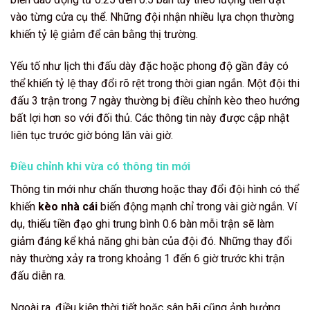
vào từng cửa cụ thể. Những đội nhận nhiều lựa chọn thường
khiến tỷ lệ giảm để cân bằng thị trường.
Yếu tố như lịch thi đấu dày đặc hoặc phong độ gần đây có
thể khiến tỷ lệ thay đổi rõ rệt trong thời gian ngắn. Một đội thi
đấu 3 trận trong 7 ngày thường bị điều chỉnh kèo theo hướng
bất lợi hơn so với đối thủ. Các thông tin này được cập nhật
liên tục trước giờ bóng lăn vài giờ.
Điều chỉnh khi vừa có thông tin mới
Thông tin mới như chấn thương hoặc thay đổi đội hình có thể
khiến
kèo nhà cái
biến động mạnh chỉ trong vài giờ ngắn. Ví
dụ, thiếu tiền đạo ghi trung bình 0.6 bàn mỗi trận sẽ làm
giảm đáng kể khả năng ghi bàn của đội đó. Những thay đổi
này thường xảy ra trong khoảng 1 đến 6 giờ trước khi trận
đấu diễn ra.
Ngoài ra, điều kiện thời tiết hoặc sân bãi cũng ảnh hưởng