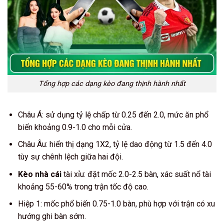
Tổng hợp các dạng kèo đang thịnh hành nhất
Châu Á: sử dụng tỷ lệ chấp từ 0.25 đến 2.0, mức ăn phổ
biến khoảng 0.9-1.0 cho mỗi cửa.
Châu Âu: hiển thị dạng 1X2, tỷ lệ dao động từ 1.5 đến 4.0
tùy sự chênh lệch giữa hai đội.
Kèo nhà cái
tài xỉu: đặt mốc 2.0-2.5 bàn, xác suất nổ tài
khoảng 55-60% trong trận tốc độ cao.
Hiệp 1: mốc phổ biến 0.75-1.0 bàn, phù hợp với trận có xu
hướng ghi bàn sớm.