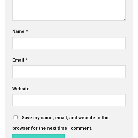
Name
*
Email
*
Website
Save my name, email, and website in this
browser for the next time I comment.