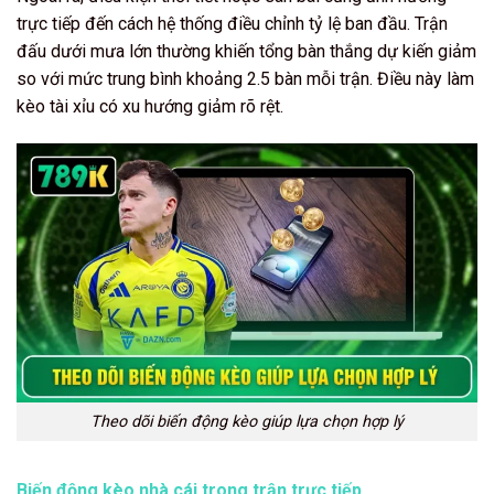
trực tiếp đến cách hệ thống điều chỉnh tỷ lệ ban đầu. Trận
đấu dưới mưa lớn thường khiến tổng bàn thắng dự kiến giảm
so với mức trung bình khoảng 2.5 bàn mỗi trận. Điều này làm
kèo tài xỉu có xu hướng giảm rõ rệt.
Theo dõi biến động kèo giúp lựa chọn hợp lý
Biến động kèo nhà cái trong trận trực tiếp