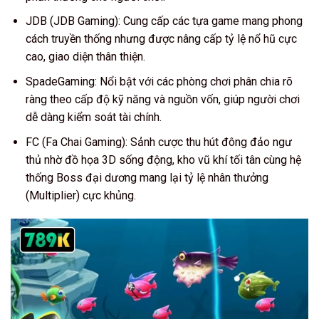
JDB (JDB Gaming): Cung cấp các tựa game mang phong
cách truyền thống nhưng được nâng cấp tỷ lệ nổ hũ cực
cao, giao diện thân thiện.
SpadeGaming: Nổi bật với các phòng chơi phân chia rõ
ràng theo cấp độ kỹ năng và nguồn vốn, giúp người chơi
dễ dàng kiểm soát tài chính.
FC (Fa Chai Gaming): Sảnh cược thu hút đông đảo ngư
thủ nhờ đồ họa 3D sống động, kho vũ khí tối tân cùng hệ
thống Boss đại dương mang lại tỷ lệ nhân thưởng
(Multiplier) cực khủng.