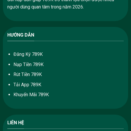
người dùng quan tâm trong năm 2026.
HƯỚNG DẪN
Đăng Ký 789K
Nạp Tiền 789K
Rút Tiền 789K
Tải App 789K
Khuyến Mãi 789K
LIÊN HỆ