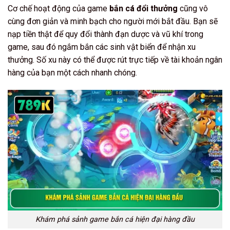
Cơ chế hoạt động của game
bắn cá đổi thưởng
cũng vô
cùng đơn giản và minh bạch cho người mới bắt đầu. Bạn sẽ
nạp tiền thật để quy đổi thành đạn dược và vũ khí trong
game, sau đó ngắm bắn các sinh vật biển để nhận xu
thưởng. Số xu này có thể được rút trực tiếp về tài khoản ngân
hàng của bạn một cách nhanh chóng.
Khám phá sảnh game bắn cá hiện đại hàng đầu