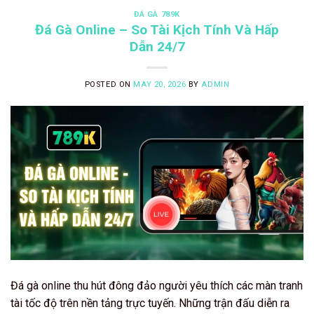
ĐÁ GÀ 789K
Đá Gà Online – So Tài Kịch Tính Và Hấp
Dẫn 24/7
POSTED ON
MAY 20, 2026
BY
ADMIN
Đá gà online thu hút đông đảo người yêu thích các màn tranh
tài tốc độ trên nền tảng trực tuyến. Những trận đấu diễn ra