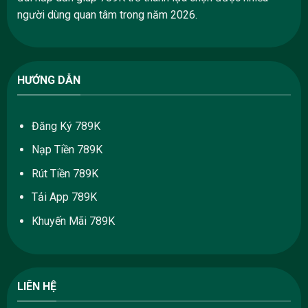
người dùng quan tâm trong năm 2026.
HƯỚNG DẪN
Đăng Ký 789K
Nạp Tiền 789K
Rút Tiền 789K
Tải App 789K
Khuyến Mãi 789K
LIÊN HỆ