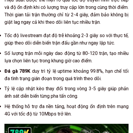
và độ ổn định khi có lượng truy cập lớn trong cùng thời điểm.
Thời gian tải trận thường chỉ từ 2-4 giây, đảm bảo không bị
giật lag ngay cả khi theo dõi liên tục nhiều trận.
Tốc độ livestream đạt độ trễ khoảng 2-3 giây so với thực tế,
giúp theo dõi diễn biến trận đấu gần như ngay lập tức.
Số lượng trận mỗi ngày dao động từ 80-120 trận, tạo nhiều
lựa chọn liên tục trong khung giờ cao điểm.
Đá gà 789K
duy trì tỷ lệ uptime khoảng 99.8%, hạn chế tối
đa tình trạng gián đoạn trong quá trình theo dõi.
Tỷ lệ cập nhật kèo thay đổi trong vòng 3-5 giây giúp phản
ánh sát diễn biến từng pha tấn công.
Hệ thống hỗ trợ đa nền tảng, hoạt động ổn định trên mạng
4G với tốc độ từ 10Mbps trở lên.