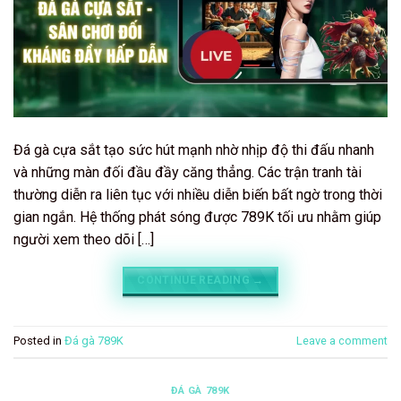
Đá gà cựa sắt tạo sức hút mạnh nhờ nhịp độ thi đấu nhanh
và những màn đối đầu đầy căng thẳng. Các trận tranh tài
thường diễn ra liên tục với nhiều diễn biến bất ngờ trong thời
gian ngắn. Hệ thống phát sóng được 789K tối ưu nhằm giúp
người xem theo dõi […]
CONTINUE READING
→
Posted in
Đá gà 789K
Leave a comment
ĐÁ GÀ 789K