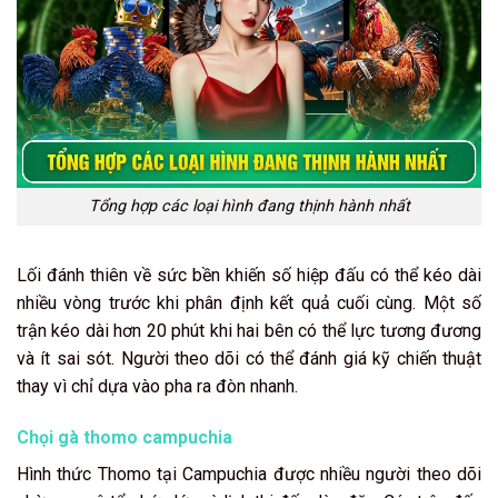
Tổng hợp các loại hình đang thịnh hành nhất
Lối đánh thiên về sức bền khiến số hiệp đấu có thể kéo dài
nhiều vòng trước khi phân định kết quả cuối cùng. Một số
trận kéo dài hơn 20 phút khi hai bên có thể lực tương đương
và ít sai sót. Người theo dõi có thể đánh giá kỹ chiến thuật
thay vì chỉ dựa vào pha ra đòn nhanh.
Chọi gà thomo campuchia
Hình thức Thomo tại Campuchia được nhiều người theo dõi